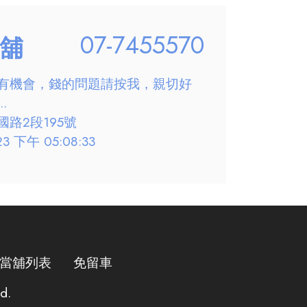
07-7455570
舖
有機會，錢的問題請按我，親切好
.
路2段195號
 下午 05:08:33
當舖列表
免留車
d.